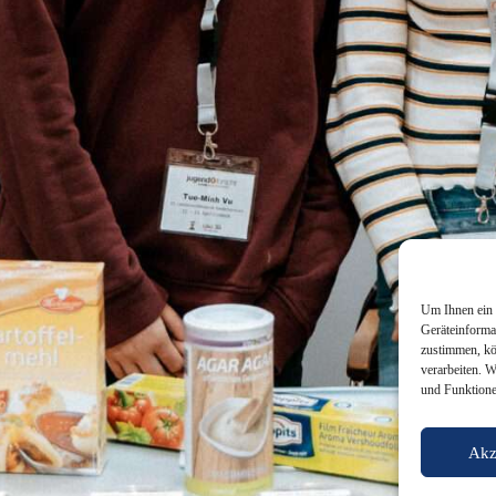
Um Ihnen ein 
Geräteinforma
zustimmen, kö
verarbeiten. 
und Funktione
Akz