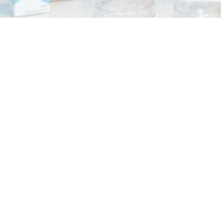
Wir sind stolz darauf, bekannt geben zu dürfen, dass zwei unserer Sc
Tue-Minh Vu, 12 Jahre alt, und Kaja Charlotte Hammels, 13 Jahre alt, 
Jury, und als Anerkennung für ihre hervorragende Leistung erhielten si
In diesem Jahr präsentierten 74 junge Forscherinnen und Forscher ihre
über Biologie und Chemie bis hin zu Geo- und Raumwissenschaften, M
Valentina Holle, die Leiterin des Landeswettbewerbs, würdigte während
auf euch ausgerichtet. Ihr habt euch durch eure Teilnahme an acht Re
dieser beeindruckenden Leistung!“
Wir gratulieren Tue-Minh und Kaja Charlotte herzlich zu ihrem Erfolg
Nützliches
Kontakt