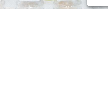
hüler beim 21. Niedersächsischen Landeswettbewerb „Jugend forscht – 
beide Schüler des Alten Gymnasiums, erhielten den dritten Preis in de
e ein Preisgeld von 75 Euro.
 44 naturwissenschaftlichen Projekte vor einer fachübergreifenden Jur
athematik/Informatik, Physik und Technik. Neben den Hauptpreisen wu
 der Feierstunde alle teilnehmenden Jungforscher: „Ihr seid die Haupt
gionalwettbewerben, bei denen insgesamt 234 Projekte vorgestellt wurd
 und sind begeistert, wie sie das Alte Gymnasium auf Landesebene vert
Aktuelles
BistrAgo