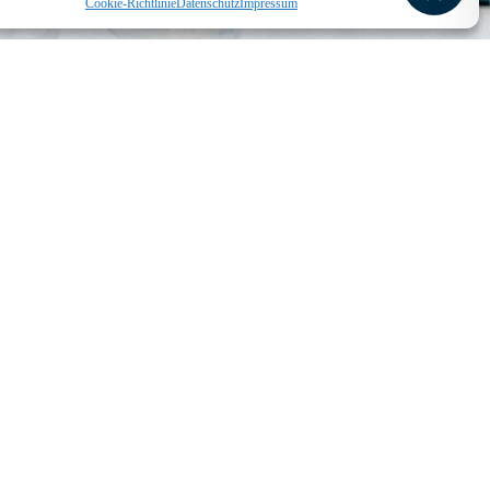
Cookie-Richtlinie
Datenschutz
Impressum
Schüler experimentieren“ in Einbeck mit Preisen ausgezeichnet wurden.
r Kategorie Chemie. Ihr Projekt „Gesund verpackt?“ überzeugte die
y. Der Wettbewerb umfasste sieben Kategorien – von der Arbeitswelt
rden auch viele hochwertige Sonderpreise verliehen.
personen dieses Wettbewerbs. Das Motto ‚Wir fördern Talente‘ ist ganz
en, für diesen Wettbewerb qualifiziert. Herzlichen Glückwunsch zu
reten haben.
Weiterführendes
Förderverein