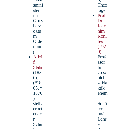
smini
Theo
ster
loge
im
Prof.
Groß
Dr.
herz
Joac
ogtu
him
m
Rohl
Olde
fes
nbur
(192
g
9)
,
Adol
Profe
f
ssor
Stahr
für
(183
Gesc
6),
hicht
(*18
sdida
05, †
ktik,
1876
ehem
),
.
stellv
Schü
ertret
ler
ende
und
r
Lehr
Schu
er