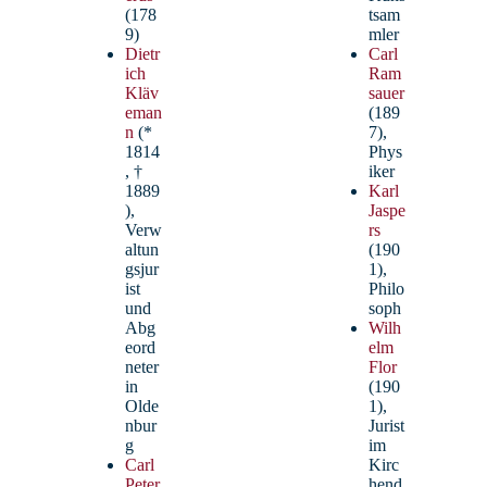
(178
tsam
Beckhaus, Silvia – StD’
9)
mler
Dietr
Carl
ich
Ram
Chemie, Physik
Kläv
sauer
stellvertretende Schulleiterin (kommissarisch),
eman
(189
Stunden- und Vertretungsplan, SFZ
n
(*
7),
1814
Phys
, †
iker
1889
Karl
),
Jaspe
Verw
rs
altun
(190
gsjur
1),
ist
Philo
und
soph
Abg
Wilh
eord
elm
neter
Flor
in
(190
Olde
1),
nbur
Jurist
g
im
Carl
Kirc
Peter
hend