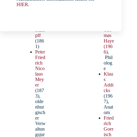
nbur
ensc
HIER
.
g
haftl
Paul
er
Müll
Boekhoff, Ivonne
Prof.
er-
Dr.
Käm
Tho
Schulsekretärin
pff
mas
(186
Haye
1)
(196
Peter
6),
Fried
Phil
rich
olog
Nico
e
laus
Klau
Mey
s
er
Addi
(187
cks
3),
(196
olde
7),
nbur
Anat
gisch
om
er
Fried
Verw
rich
altun
Goer
gsjur
isch