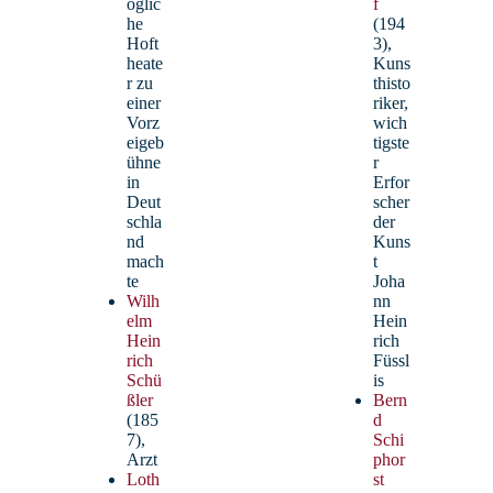
oglic
f
he
(194
Hoft
3),
heate
Kuns
r zu
thisto
einer
riker,
Vorz
wich
eigeb
tigste
ühne
r
in
Erfor
Deut
scher
schla
der
nd
Kuns
mach
t
te
Joha
Bley, Kerstin – StR’
Wilh
nn
elm
Hein
Hein
rich
Chemie, Englisch
rich
Füssl
Beauftragte für die Organisation der Stufen 5,
Schü
is
6 & 7
ßler
Bern
(185
d
7),
Schi
Arzt
phor
Loth
st