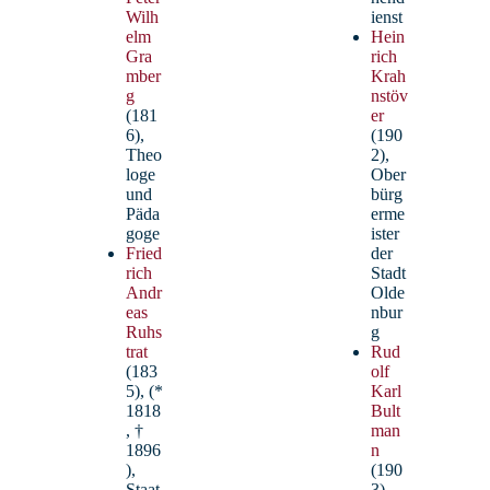
Wilh
ienst
elm
Hein
Gra
rich
mber
Krah
g
nstöv
(181
er
6),
(190
Theo
2),
loge
Ober
und
bürg
Päda
erme
goge
ister
Fried
der
rich
Stadt
Billert, Christian – StR
Andr
Olde
eas
nbur
Ruhs
g
Deutsch, Evangelische Religion
trat
Rud
Schulpersonalrat
(183
olf
5), (*
Karl
1818
Bult
, †
man
1896
n
),
(190
Staat
3),