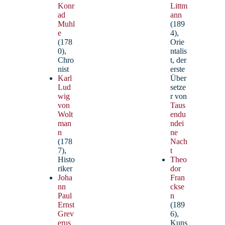
Konr
Littm
ad
ann
Muhl
(189
e
4),
(178
Orie
0),
ntalis
Chro
t, der
nist
erste
Karl
Über
Lud
setze
wig
r von
von
Taus
Wolt
endu
man
ndei
n
ne
(178
Nach
7),
t
Histo
Theo
riker
dor
Joha
Fran
nn
ckse
Paul
n
Ernst
(189
Grev
6),
erus
Kuns