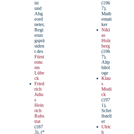
ist
(196
und
7),
Abg
Math
eord
emati
neter,
ker
Regi
Nikl
erun
as
gsprä
Holz
siden
berg
t des
(196
Fürst
7),
entu
Altp
ms
hilol
Lübe
oge
Bohlens, Daniel – StR
ck
Klau
Fried
s
rich
Modi
Geschichte, Politik-Wirtschaft, Werte &
Juliu
ck
Normen
s
(197
Fachobmann Politik-Wirtschaft, Austausch
Hein
1),
Israel
rich
Schri
Ruhs
ftstell
trat
er
(187
Ulric
3), (*
h