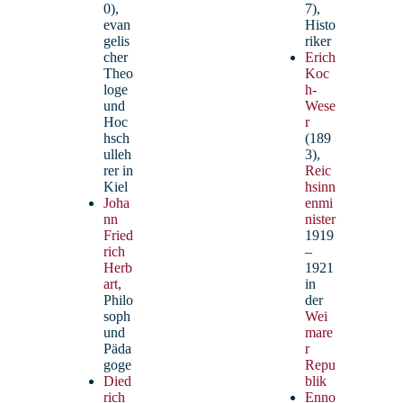
0),
7),
evan
Histo
gelis
riker
cher
Erich
Theo
Koc
loge
h-
und
Wese
Hoc
r
hsch
(189
ulleh
3),
rer in
Reic
Kiel
hsinn
Joha
enmi
Becker, Carolina – StR’
nn
nister
Fried
1919
rich
–
Englisch, Geschichte
Herb
1921
Gleichstellungsbeauftragte, Beauftragte für den
art
,
in
Ganztag
Philo
der
soph
Wei
und
mare
Päda
r
goge
Repu
Died
blik
rich
Enno