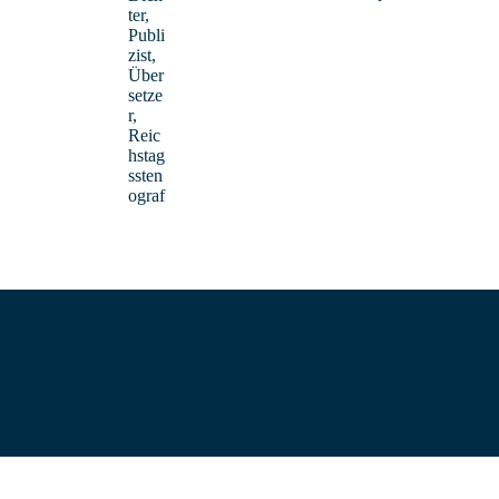
ter,
Publi
zist,
Boyko, Michael – StRef.
Über
setze
r,
Englisch, Geschichte
Reic
hstag
ssten
ograf