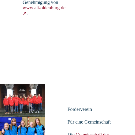
Genehmigung von
www.alt-oldenburg.de
↗
.
Förderverein
Conrad, Sabine – StR’
Für eine Gemeinschaft
Deutsch, Englisch
Die
Gemeinschaft der