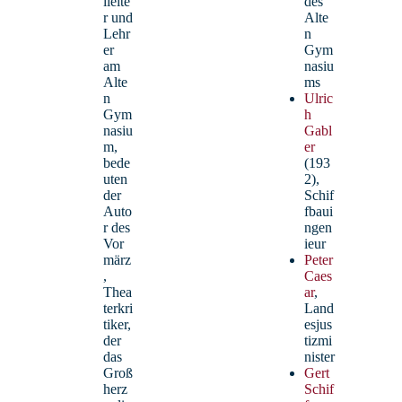
lleite
des
r und
Alte
Bischoff, Maren – StR’
Lehr
n
er
Gym
am
nasiu
Mathematik, Kunst
Alte
ms
Fachobfrau Kunst, Mentorin für die
n
Ulric
Referendare
Gym
h
nasiu
Gabl
m,
er
bede
(193
uten
2),
der
Schif
Auto
fbaui
r des
ngen
Vor
ieur
märz
Peter
,
Caes
Thea
ar
,
terkri
Land
tiker,
esjus
der
tizmi
das
nister
Groß
Gert
herz
Schif