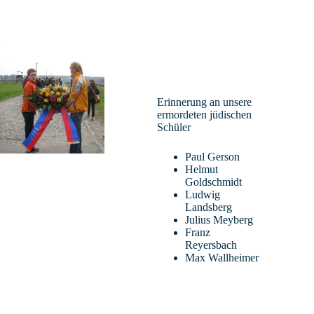
Erinnerung an unsere
ermordeten jüdischen
Schüler
Paul Gerson
Helmut
Goldschmidt
Brinkmann Jörg – L
Ludwig
Landsberg
Französisch, Spanisch, Politik-Wirtschaft
Julius Meyberg
Franz
Reyersbach
Max Wallheimer