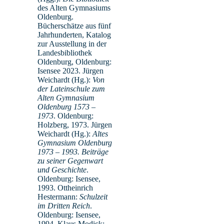
Brinkmann, Hildegard – StR’
des Alten Gymnasiums
Oldenburg.
Bücherschätze aus fünf
Latein, Mathematik
Jahrhunderten, Katalog
zur Ausstellung in der
Landesbibliothek
Oldenburg, Oldenburg:
Isensee 2023. Jürgen
Weichardt (Hg.):
Von
der Lateinschule zum
Alten Gymnasium
Oldenburg 1573 –
1973
. Oldenburg:
Holzberg, 1973. Jürgen
Weichardt (Hg.):
Altes
Gymnasium Oldenburg
1973 – 1993. Beiträge
zu seiner Gegenwart
und Geschichte
.
Oldenburg: Isensee,
1993. Ottheinrich
Hestermann:
Schulzeit
im Dritten Reich
.
Oldenburg: Isensee,
1994. Klaus Modick: