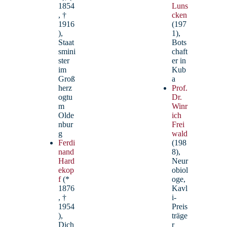
1854
Luns
, †
cken
1916
(197
),
1),
Staat
Bots
smini
chaft
ster
er in
im
Kub
Groß
a
herz
Prof.
ogtu
Dr.
m
Winr
Olde
ich
nbur
Frei
g
wald
Ferdi
(198
nand
8),
Hard
Neur
ekop
obiol
f
(*
oge,
1876
Kavl
, †
i-
1954
Preis
),
träge
Dich
r