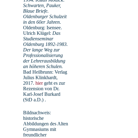
Schwarten, Pauker,
Blaue Briefe.
Oldenburger Schulzeit
in den 60er Jahren
.
Oldenburg: Isensee.
Ulrich Klügel:
Das
Studienseminar
Oldenburg 1892-1983.
Der lange Weg zur
Professionalisierung
der Lehrerausbildung
Calame, Dr. Andrea -StR´
an höheren Schulen.
Bad Heilbrunn: Verlag
Chemie, Mathematik
Julius Klinkhardt,
2017.
hier
geht es zur
Rezension von Dr.
Karl-Josef Burkard
(StD a.D.) .
Bildnachweis:
historische
Abbildungen des Alten
Gymnasiums mit
freundlicher