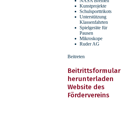
NASA Bremen
Kunstprojekte
Schulsporttrikots
Unterstützung
Klassenfahrten
Spielgeräte für
Pausen
Mikroskope
Ruder AG
Dirksen, Sylvia – StR’
Beitreten
Deutsch, Latein
Beitrittsformular
herunterladen
Website des
Fördervereins