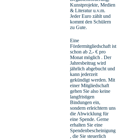
Kunstprojekte, Medien
& Literatur u.v.m.
Jeder Euro zählt und
kommt den Schülern
zu Gute.
Eine
Fördermitgliedschaft ist
schon ab 2,- € pro
Monat möglich . Der
Jahresbeitrag wird
jährlich abgebucht und
kann jederzeit
gekündigt werden. Mit
einer Mitgliedschaft
gehen Sie also keine
langfristigen
Bindungen ein,
sondern erleichtern uns
die Abwicklung für
eine Spende. Gerne
Denkmann, Jens-Dieter – OStR
erhalten Sie eine
Spendenbescheinigung
Mathematik, Physik
, die Sie steuerlich