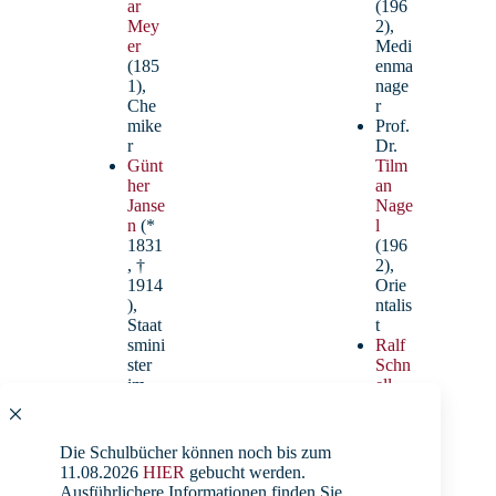
ar
(196
Mey
2),
er
Medi
(185
enma
1),
nage
Che
r
mike
Prof.
r
Dr.
Günt
Tilm
her
an
Janse
Nage
n
(*
l
1831
(196
, †
2),
1914
Orie
),
ntalis
Staat
t
smini
Ralf
ster
Schn
im
ell
Groß
(196
herz
4),
ogtu
Liter
Die Schulbücher können noch bis zum
m
atur
11.08.2026
HIER
gebucht werden.
Olde
wiss
Ausführlichere Informationen finden Sie