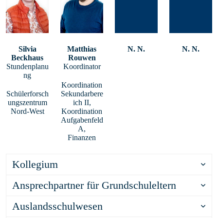
Silvia
Matthias
N. N.
N. N.
Beckhaus
Rouwen
Stundenplanu
Koordinator
ng
Koordination
Schülerforsch
Sekundarbere
ungszentrum
ich II,
Nord-West
Koordination
Aufgabenfeld
A,
Finanzen
Kollegium
Ansprechpartner für Grundschuleltern
Auslandsschulwesen
Das Alte Gymnasium ist offen für Anfragen von Eltern,