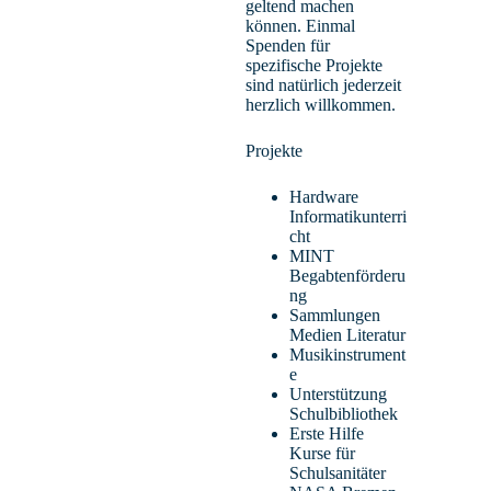
Beauftragter für die Gebäude der Schule
geltend machen
können. Einmal
Spenden für
spezifische Projekte
sind natürlich jederzeit
herzlich willkommen.
Projekte
Hardware
Informatikunterri
cht
MINT
Begabtenförderu
ng
Sammlungen
Medien Literatur
Musikinstrument
e
Unterstützung
Schulbibliothek
Erste Hilfe
Kurse für
Schulsanitäter