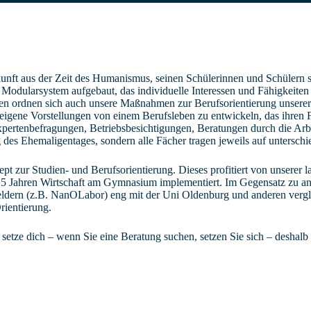
rkunft aus der Zeit des Humanismus, seinen Schülerinnen und Schülern 
Modularsystem aufgebaut, das individuelle Interessen und Fähigkeiten
hmen ordnen sich auch unsere Maßnahmen zur Berufsorientierung unse
en, eigene Vorstellungen von einem Berufsleben zu entwickeln, das ihr
xpertenbefragungen, Betriebsbesichtigungen, Beratungen durch die Arbe
 des Ehemaligentages, sondern alle Fächer tragen jeweils auf unterschi
 zur Studien- und Berufsorientierung. Dieses profitiert von unserer 
5 Jahren Wirtschaft am Gymnasium implementiert. Im Gegensatz zu and
n Feldern (z.B. NanOLabor) eng mit der Uni Oldenburg und anderen verg
rientierung.
setze dich – wenn Sie eine Beratung suchen, setzen Sie sich – deshalb