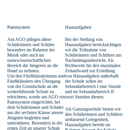
Patensystem
Hausaufgaben
Am AGO pflegen ältere
Bei der Stellung von
Schülerinnen und Schüler
Hausaufgaben berücksichtigen
besonders im Rahmen der
wir die Teilnahme von
Musik oder auch im
Schülerinnen und Schülern am
naturwissenschaftlichen
Nachmittagsunterricht. Als
Bereich die Jüngeren an die
Richtwerte für den maximalen
Hand zu nehmen.
Zeitaufwand zur Erstellung
Um den Fünftklässlerinnen und
von Hausaufgaben außerhalb
Fünftklässlern den Übergang
der Schule sollen im
von der Grundschule an die
Sekundarbereich I eine Stunde
weiterführende Schule zu
und im Sekundarbereich II
erleichtern, wurde am AGO ein
zwei Stunden dienen.
Patensystem eingerichtet, bei
dem Schülerinnen und Schüler
Als Ganztagsschule bieten wir
aus der sechsten Klasse unsere
den Schülerinnen und Schülern
Jüngsten begleiten und
umfassend Gelegenheit,
unterstützen. Besonders in der
Hausaufgaben bereits im
ersten Zeit an unserer Schule
Rahmen der von der Schule