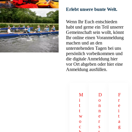
Erlebt unsere bunte Welt.
Wenn Ihr Euch entschieden
habt und gerne ein Teil unserer
Gemeinschaft sein wollt, könnt
Ihr online einen Voranmeldung
machen und an den
unterstehenden Tagen bei uns
persönlich vorbeikommen und
die digitale Anmeldung hier
vor Ort abgeben oder hier eine
Anmeldung ausfüllen.
M
D
F
i
o
r
t
n
e
t
n
i
w
e
t
o
r
a
c
s
g
h
t
,