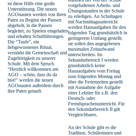
ist diese Hilfe eine große
vorgehaltenen Arbeits- und
Unterstützung. Die neuen
Übungsstunden in der Schule
AGOnauten werden von ihren
zu erledigen. An Schultagen
Paten zu Beginn der Pausen
mit Nachmittagsunterricht
abgeholt, in die Pausen
werden Hausaufgaben für den
begleitet, zu Spielen eingeladen
folgenden Tag grundsätzlich in
und erhalten Schulführungen.
geringerem Umfang gestellt;
Die “Taufe”, ein
sie sollen den angegebenen
liebgewonnenes Ritual,
maximalen Zeitaufwand
verstärkt die Gemeinschaft und
unterschreiten. Im
Zugehörigkeit zu unserer
Sekundarbereich I werden
Schule. Mit dem Spruch
grundsätzlich keine
“Herzlich willkommen am
Hausaufgaben vom Freitag
AGO – schön, dass du da
zum folgenden Montag und
bist!” werden die neuen
über die Ferienzeiten gestellt
AGOnauten außerdem durch
mit Ausnahme der Aufgabe
ihre Paten getauft.
einer Lektüre für z.B. den
Deutsch- oder
Fremdsprachenunterricht. Für
den Sekundarbereich II gilt
Vergleichbares.
An der Schule gibt es die
Tradition, Schülerinnen und