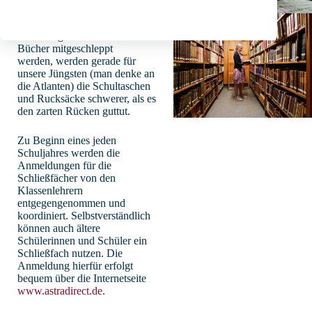
von Lehrwerken und
Lernmitteln. Wenn alle an
einem Tag erforderlichen
Bücher mitgeschleppt
werden, werden gerade für
unsere Jüngsten (man denke an
die Atlanten) die Schultaschen
und Rucksäcke schwerer, als es
den zarten Rücken guttut.
Zu Beginn eines jeden
Schuljahres werden die
Anmeldungen für die
Schließfächer von den
Klassenlehrern
entgegengenommen und
koordiniert. Selbstverständlich
können auch ältere
Schülerinnen und Schüler ein
Schließfach nutzen. Die
Anmeldung hierfür erfolgt
bequem über die Internetseite
www.astradirect.de
.