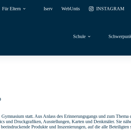
Für Eltern
Iserv
WebUntis
INSTAGRAM
Schule
Schwerpunk
O
n Gymnasium statt. Aus Anlass des Erinnerungsgangs und zum Thema de
ics und Druckgrafiken, Ausstellungen, Karten und Denkmäler. Sie nähe
eeindruckende Produkte und Inszenierungen, auf die alle Beteiligten s