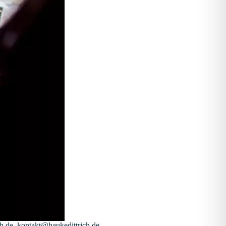
h.de, kontakt@haukedittrich.de