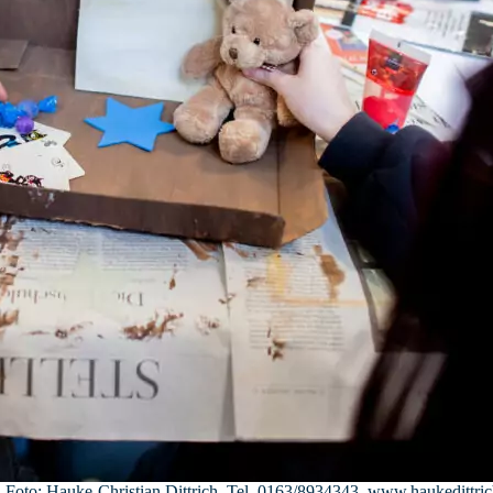
oto: Hauke-Christian Dittrich, Tel. 0163/8934343, www.haukedittric