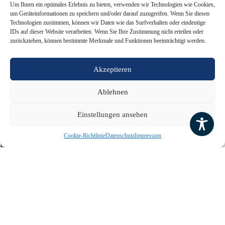
Um Ihnen ein optimales Erlebnis zu bieten, verwenden wir Technologien wie Cookies,
Die Schülerinnen und Schüler unseres Kunst-Leistungskurses stellen
um Geräteinformationen zu speichern und/oder darauf zuzugreifen. Wenn Sie diesen
gemeinsam mit der KGS Rastede im Palais Rastede eine Vielzahl
Technologien zustimmen, können wir Daten wie das Surfverhalten oder eindeutige
vielfältiger Illustrationen aus, die im Kontext des Semesterthemas
IDs auf dieser Website verarbeiten. Wenn Sie Ihre Zustimmung nicht erteilen oder
„Liaison von Bild und Text im Bilderbuch“ entstanden sind.
zurückziehen, können bestimmte Merkmale und Funktionen beeinträchtigt werden.
Am 11. Februar 2024 wurde die Ausstellung „Bilder zu Texten –
Goethe, Grimm und Moritz. Buchillustrationen nach 1945“ im Beisein
Akzeptieren
vieler Gäste feierlich eröffnet. Das altehrwürdige Palais war nicht nur
prall gefüllt mit Besuchern und jungen Künstlern, sondern vor allem
Ablehnen
mit den künstlerischen Arbeiten von vier Kursen der beiden Schulen.
Die Ausstellungseröffnung entpuppte sich mithin als echter Ort der
Begegnung.
Einstellungen ansehen
Auch wenn die Abiturvorgaben und die zentral zu thematisierenden
Cookie-Richtlinie
Datenschutz
Impressum
Bilder für alle niedersächsischen Gymnasien gleich sind,
veranschaulicht die Ausstellung die Fülle individueller unterrichtlicher
aber auch schülerspezifischer Gestaltungsmöglichkeiten.
Die Illustrationen von Susanne Janssen zum Märchen „Hänsel und
Gretel“ inspirierten die Schülerinnen und Schüler beispielsweise zu
ganz anderen Hänsel und Gretel-Bilderbuchgestaltungen, aber auch zu
weiteren Märchenillustrationen, die den Montagestil der Künstlerin
aufgreifen. „Das Neue ABC-Buch“ mit Illustrationen von Wolf