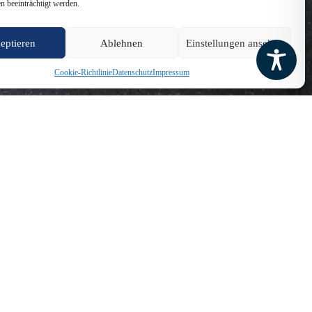
n beeinträchtigt werden.
eptieren
Ablehnen
Einstellungen ansehen
Cookie-Richtlinie
Datenschutz
Impressum
hr als eine Schule – das AGO ist eine Gemeinschaft“, erlebten die
 7. Im Laufe des Vormittags hatten die Gäste die Möglichkeit, durch
eativen Projekten im Bereich Kunst bis hin zu sportlichen Aktivitäten
mit spektakulären Experimenten begeisterte, die interaktive
ren die Besucher auch von der Möglichkeit, in verschiedenen
cken.
l sorgten Kuchen und Getränke in der Mensa, die auch als Gelegenheit
 Schuljahr begrüßen zu dürfen. Ein herzlicher Dank geht auch an das
men zu heißen und unsere Schulgemeinschaft weiter wachsen zu sehen.