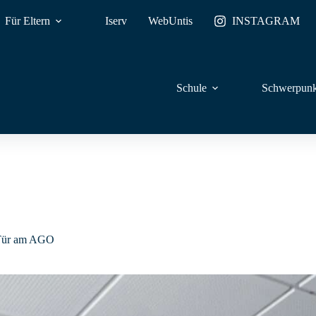
Für Eltern
Iserv
WebUntis
INSTAGRAM
Schule
Schwerpunk
n Tür am AGO