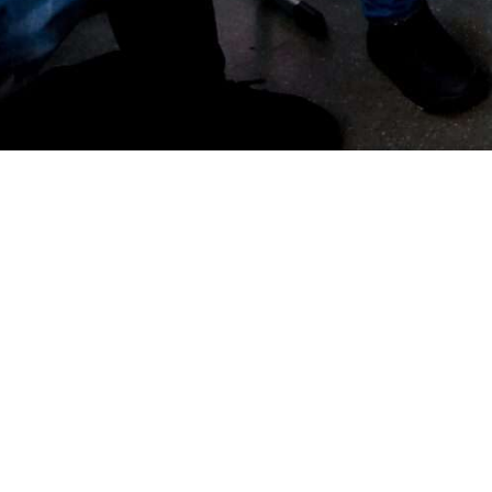
Am 9. März 2024 öffnete das Alte Gymnasium Oldenburg seine Türen fü
Besucher ein Programm, das einen lebendigen Einblick in das vielfält
Die Veranstaltung startete in der Aula mit einer herzlichen Begrüßung
eine breite Palette an Mitmachangeboten, Shows und Informationsveran
wurde ein breites Spektrum geboten, das die Vielfalt der Bildung am 
Entdeckung der Erde im Fach Erdkunde und die Möglichkeit, im Fach I
Sprachfächern, wie Englisch, Französisch und Spanisch, direkt in den
Neben den fachlichen Angeboten wurde auch über die moderne iPad-Nut
zum Austausch und Kennenlernen diente.
Das Alte Gymnasium Oldenburg bedankt sich bei allen Besuchern für ih
gesamte Lehrerkollegium und die Schülerinnen und Schüler, die diese
Wir freuen uns darauf, auch im nächsten Jahr wieder viele interessie