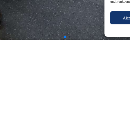
und Funktione
Akz
r Schülerinnen, Schüler und Eltern. Unter dem Motto „Das AGO ist me
ige Schulleben und das umfangreiche Bildungsangebot gewähren sollte.
 und musikalischer Begleitung durch den Chor der Jahrgangsstufen 5 bis
staltungen das AGO und seine Fachbereiche hautnah zu erleben. Von kr
AGO präsentierte. Höhepunkte waren unter anderem die Chemieshow, die 
nformatik Roboter selbst zu programmieren. Besonders beeindruckt wa
 Unterricht hineinzuschnuppern und spielerisch neue Sprachen zu entde
zung im Unterricht vorgestellt und informiert. Für das leibliche Woh
r Interesse und freut sich darauf, viele neue Gesichter im kommenden
n Tag zu einem unvergesslichen Erlebnis gemacht haben.
rte Schülerinnen, Schüler und Eltern beim Tag der offenen Tür willkom