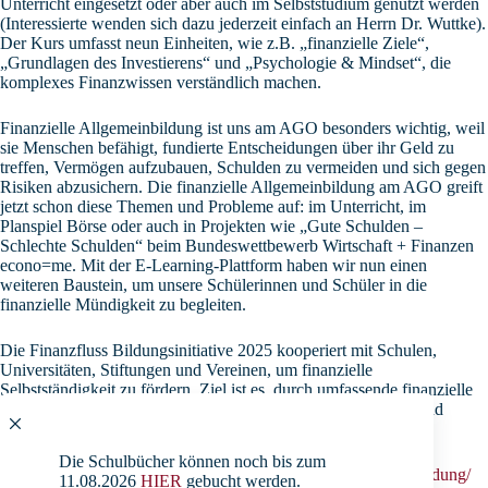
Unterricht eingesetzt oder aber auch im Selbststudium genutzt werden
(Interessierte wenden sich dazu jederzeit einfach an Herrn Dr. Wuttke).
Der Kurs umfasst neun Einheiten, wie z.B. „finanzielle Ziele“,
„Grundlagen des Investierens“ und „Psychologie & Mindset“, die
komplexes Finanzwissen verständlich machen.
Finanzielle Allgemeinbildung ist uns am AGO besonders wichtig, weil
sie Menschen befähigt, fundierte Entscheidungen über ihr Geld zu
treffen, Vermögen aufzubauen, Schulden zu vermeiden und sich gegen
Risiken abzusichern. Die finanzielle Allgemeinbildung am AGO greift
jetzt schon diese Themen und Probleme auf: im Unterricht, im
Planspiel Börse oder auch in Projekten wie „Gute Schulden –
Schlechte Schulden“ beim Bundeswettbewerb Wirtschaft + Finanzen
econo=me. Mit der E-Learning-Plattform haben wir nun einen
weiteren Baustein, um unsere Schülerinnen und Schüler in die
finanzielle Mündigkeit zu begleiten.
Die Finanzfluss Bildungsinitiative 2025 kooperiert mit Schulen,
Universitäten, Stiftungen und Vereinen, um finanzielle
Selbstständigkeit zu fördern. Ziel ist es, durch umfassende finanzielle
Bildung junge Menschen dazu zu befähigen, selbstbewusste und
fundierte finanzielle Entscheidungen zu treffen.
Die Schulbücher können noch bis zum
Mehr Informationen gibt es hier:
https://www.finanzfluss.de/bildung/
11.08.2026
HIER
gebucht werden.