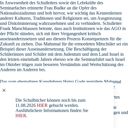
In Anwesenheit des Schulleiters sowie der Lehrkräfte des
Seminarfaches erinnerte Frau Budke an die Opfer des
Nationalsozialismus und hob hervor, wie wichtig das Kennenlernen
anderer Kulturen, Traditionen und Religionen sei, um Ausgrenzung
und Diskriminierung wahrzunehmen und zu verhindern. Schulleiter
Frank Marschhausen betonte, dass auch Institutionen wie das AGO in
der Pflicht stünden, sich mit ihrer Vergangenheit kritisch
auseinanderzusetzen und aus diesem Prozess Konsequenzen für die
Zukunft zu ziehen. Das Mahnmal für die ermordeten Mitschüler sei ein
Beispiel dieser Auseinandersetzung. Die Beschäftigung der
Schülerinnen und Schüler mit dem Judentum und dem Land Israel in
den letzten eineinhalb Jahren ebenso wie die Seminarfahrt nach Israel
im Oktober trügen zum besseren Verständnis und Wertschätzung des
Anderen im Anderen bei.
Das vom ehemaligen Kunstlehrers Heinz Gode gestaltete Mahnmal
erinnert an sechs ehemalige Schüler des Alten Gymnasiums, die
zunächst aus der Schulgemeinschaft ausgestoßen und dann in
Auschwitz ermordet wurden. Durch die im Mahnmal aufgeführten
Die Schulbücher können noch bis zum
Namen werden diese Schüler gleichsam wieder in die
11.08.2026
HIER
gebucht werden.
Schulgemeinschaft aufgenommen. Das Mahnmal verpflichtet die
Ausführlichere Informationen finden Sie
Schülerinnen und Schüler des Alten Gymnasiums, Ausgrenzungen und
HIER
.
Diskriminierungen als inhuman zu erkennen und entschieden
entgegenzutreten.