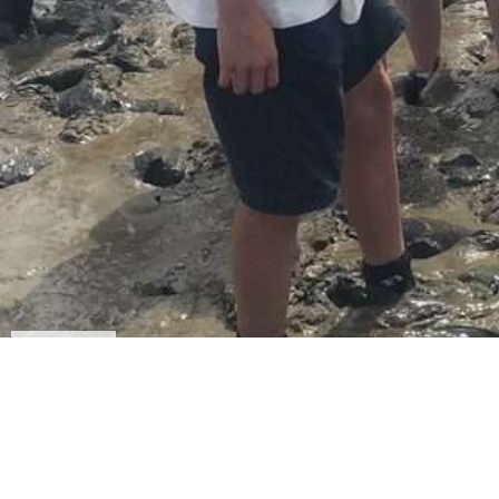
IMG_7406
Acht ecuadorianische Austauschschülerinnen und -Schüler sind für ei
sie haben auch schon Hamburg einen Besuch abgestattet, eine Stadt
dann Abschied nehmen von den neue gewonnenen Freundinnen und Freu
Februar statt.