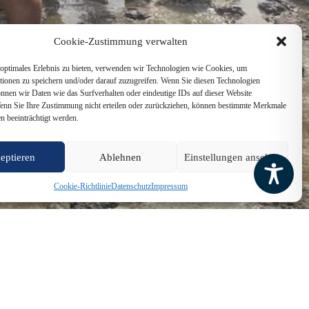
Cookie-Zustimmung verwalten
optimales Erlebnis zu bieten, verwenden wir Technologien wie Cookies, um
tionen zu speichern und/oder darauf zuzugreifen. Wenn Sie diesen Technologien
nnen wir Daten wie das Surfverhalten oder eindeutige IDs auf dieser Website
Wenn Sie Ihre Zustimmung nicht erteilen oder zurückziehen, können bestimmte Merkmale
n beeinträchtigt werden.
eptieren
Ablehnen
Einstellungen ansehen
Cookie-Richtlinie
Datenschutz
Impressum
ten Jahrgangs. Dabei besuchen sie normalerweise den Unterricht, aber
rn eine Wattwanderung in Dangast gemacht. Am Wochenende heißt es
 dann wieder nach Quito zurückfliegen. Der Gegenbesuch findet im