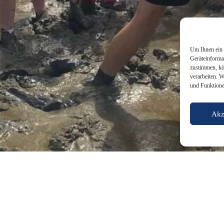
Um Ihnen ein 
Geräteinforma
zustimmen, kö
verarbeiten. 
und Funktione
Akz
nen Monat zu Gast bei Schülerinnen und Schülern des neunten und zehn
führung in Oldenburg bekommen und zusammen mit den Gastgeschwiste
nden, denn dann geht es noch für eine Woche nach Berlin, bevor sie