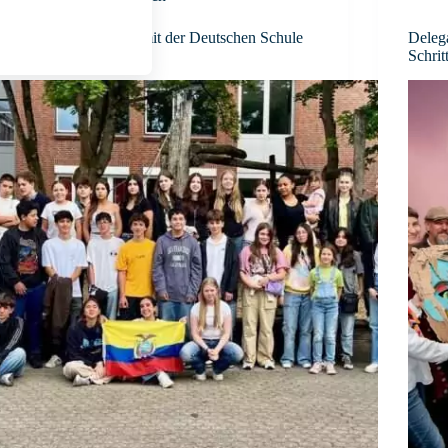
Der Ecuadoraustausch mit der Deutschen Schule
Delega
Quito
Schrit