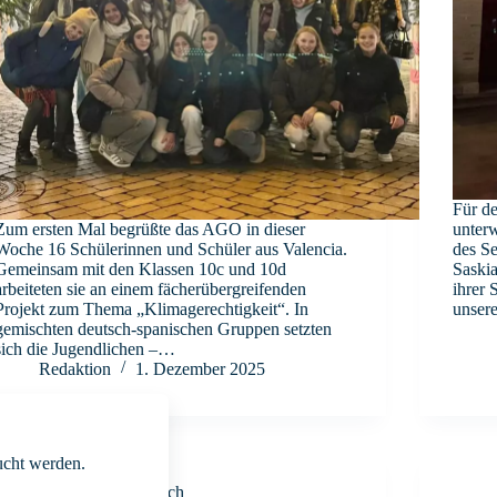
Für de
Zum ersten Mal begrüßte das AGO in dieser
unter
Woche 16 Schülerinnen und Schüler aus Valencia.
des Se
Gemeinsam mit den Klassen 10c und 10d
Saski
arbeiteten sie an einem fächerübergreifenden
ihrer 
Projekt zum Thema „Klimagerechtigkeit“. In
unser
gemischten deutsch-spanischen Gruppen setzten
sich die Jugendlichen –…
Redaktion
1. Dezember 2025
cht werden.
Austausch
,
Spanisch