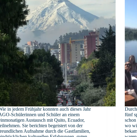
Wie in jedem Frühjahr konnten auch dieses Jahr
Durch
AGO-Schülerinnen und Schüler an einem
fünf 
einmonatigen Austausch mit Quito, Ecuador,
schon 
teilnehmen. Sie berichten begeistert von der
wo wi
freundlichen Aufnahme durch die Gastfamilien,
bekame
eindrücklichen kulturellen Erfahrungen, guten
waren 