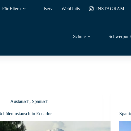
Für Eltern
Iserv
WebUntis
INSTAGRAM
Schule
Schwerpunk
Austausch
,
Spanisch
Schüleraustausch in Ecuador
Spani