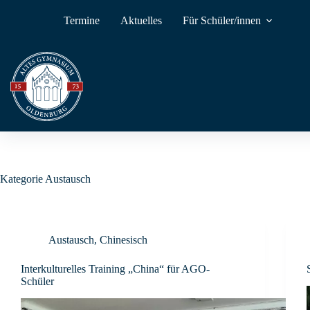
Zum
Inhalt
Termine
Aktuelles
Für Schüler/innen
springen
Kategorie
Austausch
Austausch
,
Chinesisch
Interkulturelles Training „China“ für AGO-
Schüler