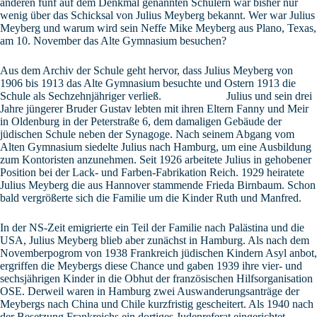
anderen fünf auf dem Denkmal genannten Schülern war bisher nur
wenig über das Schicksal von Julius Meyberg bekannt. Wer war Julius
Meyberg und warum wird sein Neffe Mike Meyberg aus Plano, Texas,
am 10. November das Alte Gymnasium besuchen?
Aus dem Archiv der Schule geht hervor, dass Julius Meyberg von
1906 bis 1913 das Alte Gymnasium besuchte und Ostern 1913 die
Schule als Sechzehnjähriger verließ. Julius und sein drei
Jahre jüngerer Bruder Gustav lebten mit ihren Eltern Fanny und Meir
in Oldenburg in der Peterstraße 6, dem damaligen Gebäude der
jüdischen Schule neben der Synagoge. Nach seinem Abgang vom
Alten Gymnasium siedelte Julius nach Hamburg, um eine Ausbildung
zum Kontoristen anzunehmen. Seit 1926 arbeitete Julius in gehobener
Position bei der Lack- und Farben-Fabrikation Reich. 1929 heiratete
Julius Meyberg die aus Hannover stammende Frieda Birnbaum. Schon
bald vergrößerte sich die Familie um die Kinder Ruth und Manfred.
In der NS-Zeit emigrierte ein Teil der Familie nach Palästina und die
USA, Julius Meyberg blieb aber zunächst in Hamburg. Als nach dem
Novemberpogrom von 1938 Frankreich jüdischen Kindern Asyl anbot,
ergriffen die Meybergs diese Chance und gaben 1939 ihre vier- und
sechsjährigen Kinder in die Obhut der französischen Hilfsorganisation
OSE. Derweil waren in Hamburg zwei Auswanderungsanträge der
Meybergs nach China und Chile kurzfristig gescheitert. Als 1940 nach
der Besetzung Frankreichs ein dortiges Judenreferat eingerichtet