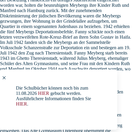
worden war, holten die beunruhigten Meybergs ihre Kinder Ruth und
Manfred nach Hamburg zurück. Mit der zunehmenden
Diskriminierung der jüdischen Bevölkerung waren die Meybergs
gezwungen, ihre Wohnung in der Grindelallee aufzugeben, um
Quartier in einem sogenannten Judenhaus zu beziehen. 1942 erhielten
die fünf Meybergs Deportationsbefehle. Fanny schickte noch einen
letzten verzweifelten Rote-Kreuz-Brief an ihren Sohn Gustav in Haifa.
Im Juli 1942 fanden sich die Meybergs an der Sammelstelle
Volksschule Schanzenstraße zur Deportation ein und bestiegen am 19.
Juli 1942 den Zug nach Theresienstadt. Fanny Meyberg starb bereits
1943 im Ghetto Theresienstadt, während Julius Meyberg, ehemaliger
Schüler des Alten Gymnasiums, und seine Frau mit den Kindern Ruth
und Manfred im Oktober 1944 nach Auschwitz deportiert wurden, wo
sie unmittelbar nach ihrer Ankunft in den Gaskammern von
Auschwitz-Birkenau ermordet wurden.
Die Schulbücher können noch bis zum
Zum Jahrestag der Pogromnacht vom 10. November 1938 werden
11.08.2026
HIER
gebucht werden.
Mike Meyberg und seine Tochter Linda Ehrengäste der Stadt
Ausführlichere Informationen finden Sie
Oldenburg und des Alten Gymnasiums sein.
HIER
.
Die Stadt Oldenburg und die Oldenburger Bürgerstiftung werden
zusammen mit der Familie Meyberg am 9. November in der
Peterstraße 6 eine Erinnerungsstele für Fanny und Julius Meyberg
einweihen. Das Alte Gymnasium Oldenburg übernimmt die