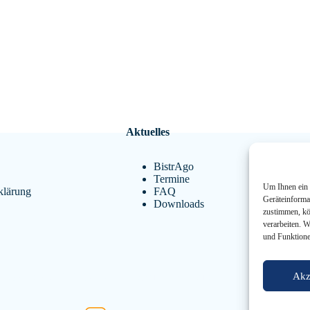
Aktuelles
BistrAgo
Termine
Um Ihnen ein 
klärung
FAQ
Geräteinforma
Downloads
zustimmen, kö
verarbeiten. 
und Funktione
Akz
Copyright © 2026 Altes Gymnasium Oldenburg