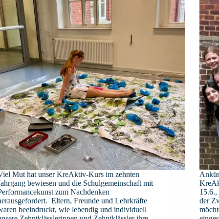
Viel Mut hat unser KreAktiv-Kurs im zehnten
Ankün
Jahrgang bewiesen und die Schulgemeinschaft mit
KreAk
Performancekunst zum Nachdenken
15.6.,
herausgefordert. Eltern, Freunde und Lehrkräfte
der Zw
waren beeindruckt, wie lebendig und individuell
möcht
unsere Zehntklässlerinnen und Zehntklässler ihre
einges