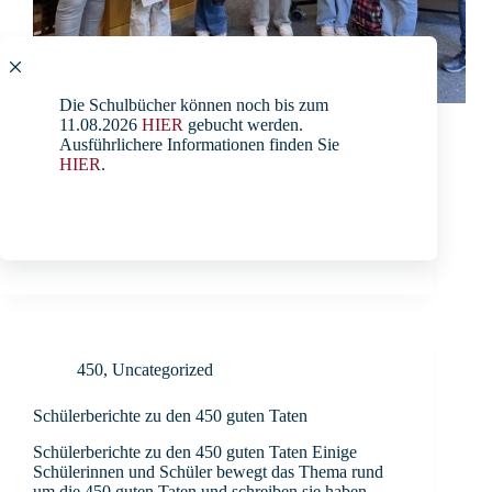
Die Schulbücher können noch bis zum
Wir gratulieren unseren engagierten Schülerinnen
11.08.2026
HIER
gebucht werden.
Lina Raßmann, Marie Staak, Kea Materne, Tomke
Ausführlichere Informationen finden Sie
Hillers und Alexandra Hagemeier, die mit großem
HIER
.
Erfolg am diesjährigen Bundeswettbewerb
Fremdsprachen teilgenommen haben. Besonders
freuen wir uns, dass Lina Raßmann einen 3.
Landespreis gewonnen hat. Mit viel…
Redaktion
14. Juni 2025
450
,
Uncategorized
Schülerberichte zu den 450 guten Taten
Schülerberichte zu den 450 guten Taten Einige
Schülerinnen und Schüler bewegt das Thema rund
um die 450 guten Taten und schreiben sie haben