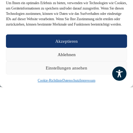
Um Ihnen ein optimales Erlebnis zu bieten, verwenden wir Technologien wie Cookies,
um Geräteinformationen zu speichern und/oder darauf zuzugreifen. Wenn Sie diesen
Technologien zustimmen, können wir Daten wie das Surfverhalten oder eindeutige
IDs auf dieser Website verarbeiten. Wenn Sie Ihre Zustimmung nicht erteilen oder
zurückziehen, können bestimmte Merkmale und Funktionen beeinträchtigt werden.
Akzeptieren
Ablehnen
Einstellungen ansehen
Cookie-Richtlinie
Datenschutz
Impressum
Nach 20 Jahren luden Inga Binner und Johannes Hackstette Schüler
und Schülerinnen ihres Abiturjahrgangs 2003 zu einem Treffen im
AGO ein. Mit von der Partie war auch der ehemalige
Leistungskurslehrer Jörg Witte, mit dem ein Teil des Jahrgangs seiner
Zeit auf Kursfahrt nach Neapel und Sizilien gereist war. Der
stellvertretende Schulleiter Uwe Röder führte nicht nur durch die
Schule, sondern beeindruckte die Gäste mit der IT-Ausstattung und
den Anwendungsmöglichkeiten in dem Klassenraum einer IPad-
Klasse. Nach dem Wiedersehen am AGO feierte der Jahrgang im OLs