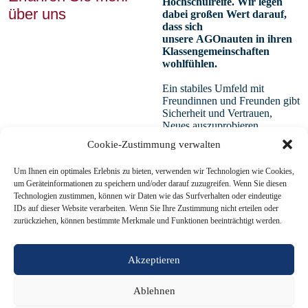
Hochschulreife. Wir legen
über uns
dabei großen Wert darauf,
dass sich
unsere AGOnauten in ihren
Klassengemeinschaften
wohlfühlen.
Ein stabiles Umfeld mit
Freundinnen und Freunden gibt
Sicherheit und Vertrauen,
Neues auszuprobieren.
Gleichzeitig soll jede und jeder
Cookie-Zustimmung verwalten
Einzelne die eigenen Stärken
entdecken und entfalten
Um Ihnen ein optimales Erlebnis zu bieten, verwenden wir Technologien wie Cookies,
können.
um Geräteinformationen zu speichern und/oder darauf zuzugreifen. Wenn Sie diesen
Technologien zustimmen, können wir Daten wie das Surfverhalten oder eindeutige
Zukunft als Ort der
IDs auf dieser Website verarbeiten. Wenn Sie Ihre Zustimmung nicht erteilen oder
Möglichkeiten, die unseren
zurückziehen, können bestimmte Merkmale und Funktionen beeinträchtigt werden.
jungen Menschen
offenstehen, ist der Fixpunkt,
auf den wir unser
Akzeptieren
pädagogisches Handeln
ausrichten. Die Zukunft ist
offen. Ihr begegnen wir ohne
Ablehnen
Furcht und in dem Gefühl,